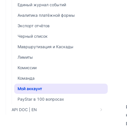
Единый журнал событий
Аналитика платёжной формы
Экспорт отчётов
Черный список
Мавршрутизация и Каскады
Лимиты
Комиссии
Команда
Мой аккаунт
PayStar в 100 вопросах
API DOC | EN