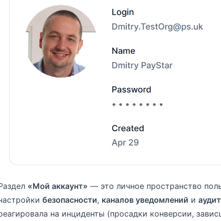
Раздел
«Мой аккаунт»
— это личное пространство поль
настройки
безопасности
,
каналов уведомлений
и
аудит
реагировала на инциденты (просадки конверсии, зави